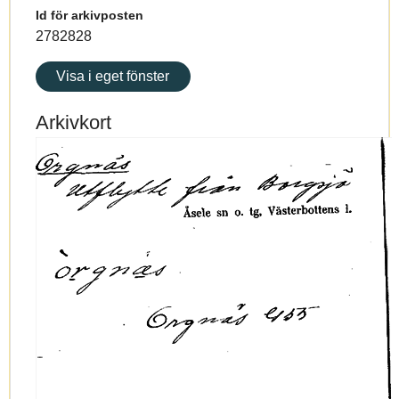
Id för arkivposten
2782828
Visa i eget fönster
Arkivkort