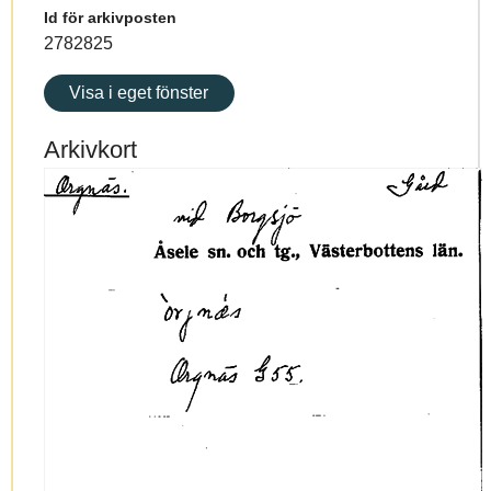
Id för arkivposten
2782825
Visa i eget fönster
Arkivkort