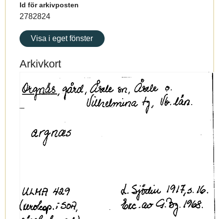
Id för arkivposten
2782824
Visa i eget fönster
Arkivkort