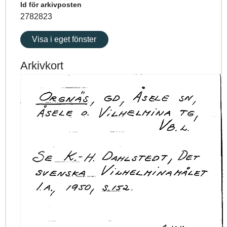
Id för arkivposten
2782823
Visa i eget fönster
Arkivkort