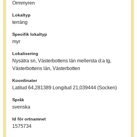
Ormmyren
Lokaltyp
terräng
Specifik lokaltyp
myr
Lokalisering
Nysätra sn, Västerbottens län mellersta d:a tg,
Västerbottens län, Västerbotten
Koordinater
Latitud 64,281389 Longitud 21,039444 (Socken)
Språk
svenska
Id för ortnamnet
1575734