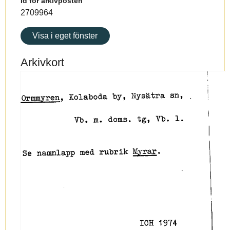
Id för arkivposten
2709964
Visa i eget fönster
Arkivkort