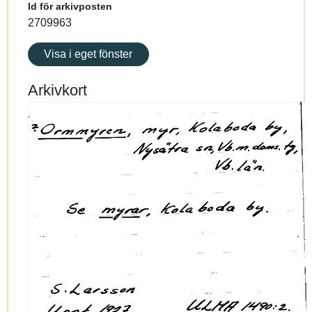
Id för arkivposten
2709963
Visa i eget fönster
Arkivkort