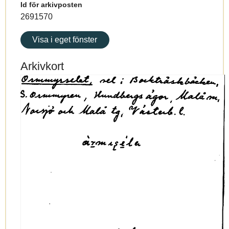
Id för arkivposten
2691570
Visa i eget fönster
Arkivkort