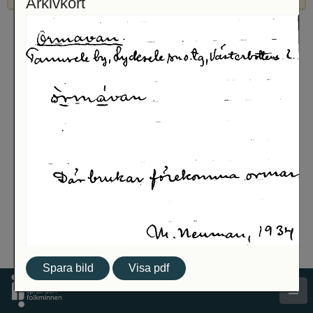
Arkivkort
Spara bild
Visa pdf