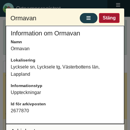
Ortnamnsregistret
Meny
Ormavan
Stäng
Sök ortnamn
Information om Ormavan
Anpassa sökning
Ange ortnamn
Namn
Sök
Innehåller
Ormavan
Lokalisering
Ortnamn
Arkivposter
Lycksele sn, Lycksele tg, Västerbottens län,
Lappland
Valt ortnamn
Informationstyp
Ormavan, naturnamn, Lycksele sn, Lycksele tg,
Uppteckningar
Västerbottens län, Lappland
Id för arkivposten
Antal arkivposter: 1
2677870
Ormavan, Uppteckningar