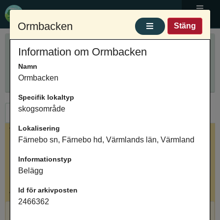
Ortnamnsregistret
Meny
Ormbacken
Stäng
Sök ortnamn
Information om Ormbacken
Anpassa sökning
Ange ortnamn
Namn
Sök
Innehåller
Ormbacken
Specifik lokaltyp
skogsområde
Ortnamn
Arkivposter
Lokalisering
Valt ortnamn
Färnebo sn, Färnebo hd, Värmlands län, Värmland
Ormbacken, terräng, Färnebo sn, Färnebo hd,
Informationstyp
Värmlands län, Värmland
Belägg
Antal arkivposter: 1
Id för arkivposten
2466362
Ormbacken, skogsområde, Belägg