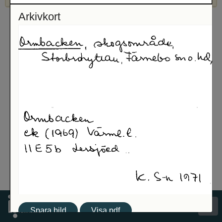
Arkivkort
Spara bild
Visa pdf