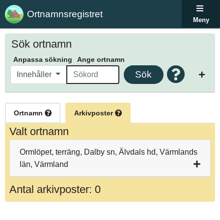
Ortnamnsregistret
Meny
Sök ortnamn
Anpassa sökning
Ange ortnamn
Sök
Innehåller
Ortnamn
Arkivposter
Valt ortnamn
Ormlöpet, terräng, Dalby sn, Älvdals hd, Värmlands
län, Värmland
Antal arkivposter: 0