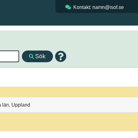
Kontakt: namn@isof.se
Sök
 län, Uppland