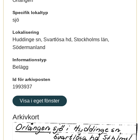
Orlången
Specifik lokaltyp
sjö
Lokalisering
Huddinge sn, Svartlösa hd, Stockholms län,
Södermanland
Informationstyp
Belägg
Id för arkivposten
1993937
Visa i eget fönster
Arkivkort