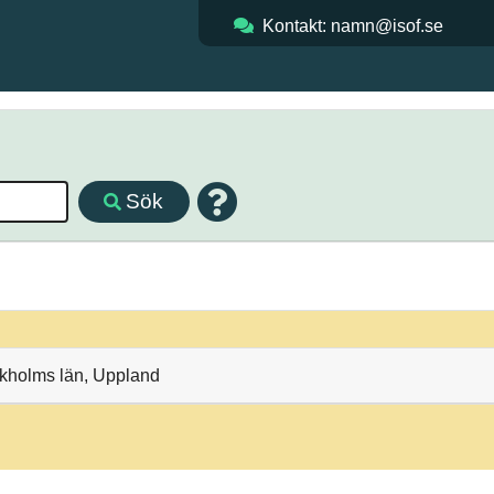
Kontakt: namn@isof.se
Sök
ckholms län, Uppland