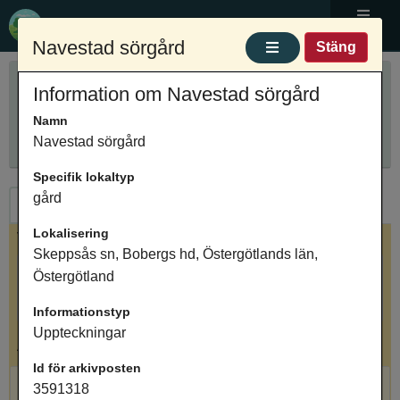
Ortnamnsregistret
Meny
Navestad sörgård
Stäng
Sök ortnamn
Information om Navestad sörgård
Anpassa sökning
Ange ortnamn
Namn
Sök
Innehåller
Navestad sörgård
Specifik lokaltyp
gård
Ortnamn
Arkivposter
Lokalisering
Valt ortnamn
Skeppsås sn, Bobergs hd, Östergötlands län,
Navestad sörgård, bebyggelse, Skeppsås sn,
Östergötland
Bobergs hd, Östergötlands län, Östergötland
Informationstyp
Uppteckningar
Antal arkivposter: 1
Id för arkivposten
Navestad sörgård, gård, Uppteckningar
3591318