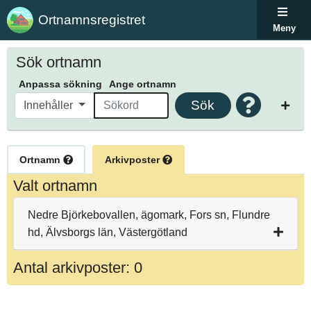
Ortnamnsregistret
Meny
Sök ortnamn
Anpassa sökning
Ange ortnamn
Sök
Innehåller
Ortnamn
Arkivposter
Valt ortnamn
Nedre Björkebovallen, ägomark, Fors sn, Flundre
hd, Älvsborgs län, Västergötland
Antal arkivposter: 0