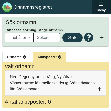
Ortnamnsregistret
Meny
Sök ortnamn
Anpassa sökning
Ange ortnamn
Sök
Innehåller
Ortnamn
Arkivposter
Valt ortnamn
Ned-Degermyran, terräng, Nysätra sn,
Västerbottens län mellersta d:a tg, Västerbottens
län, Västerbotten
Antal arkivposter: 0