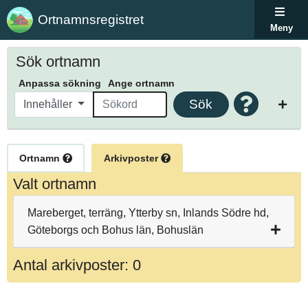
Ortnamnsregistret
Meny
Sök ortnamn
Anpassa sökning
Ange ortnamn
Sök
Innehåller
Ortnamn
Arkivposter
Valt ortnamn
Mareberget, terräng, Ytterby sn, Inlands Södre hd,
Göteborgs och Bohus län, Bohuslän
Antal arkivposter: 0