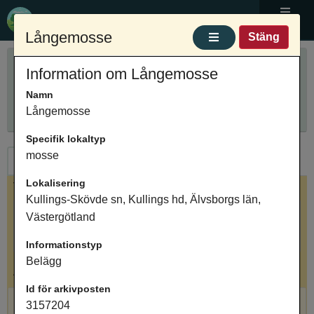
Ortnamnsregistret
Meny
Långemosse
Stäng
Sök ortnamn
Information om Långemosse
Anpassa sökning
Ange ortnamn
Namn
Sök
Innehåller
Långemosse
Specifik lokaltyp
mosse
Ortnamn
Arkivposter
Lokalisering
Valt ortnamn
Kullings-Skövde sn, Kullings hd, Älvsborgs län,
Långemosse, terräng, Kullings-Skövde sn, Kullings
Västergötland
hd, Älvsborgs län, Västergötland
Informationstyp
Belägg
Antal arkivposter: 1
Id för arkivposten
Långemosse, mosse, Belägg
3157204