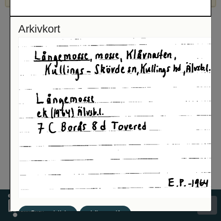
Arkivkort
Spara bild
Visa pdf