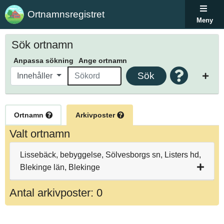
Ortnamnsregistret
Meny
Sök ortnamn
Anpassa sökning
Ange ortnamn
Sök
Innehåller
Ortnamn
Arkivposter
Valt ortnamn
Lissebäck, bebyggelse, Sölvesborgs sn, Listers hd,
Blekinge län, Blekinge
Antal arkivposter: 0