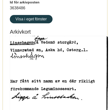
Id för arkivposten
3638486
Visa i eget fönster
Arkivkort