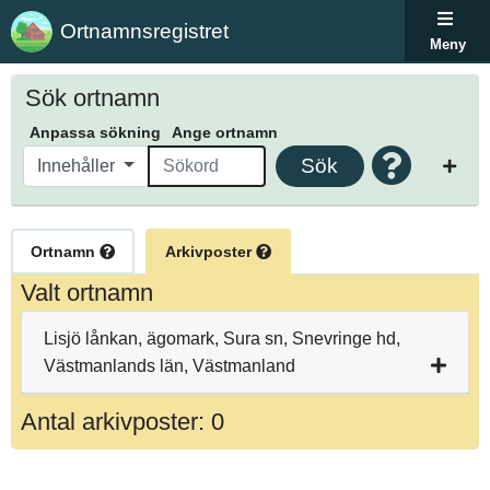
Ortnamnsregistret
Meny
Sök ortnamn
Anpassa sökning
Ange ortnamn
Sök
Innehåller
Ortnamn
Arkivposter
Valt ortnamn
Lisjö lånkan, ägomark, Sura sn, Snevringe hd,
Västmanlands län, Västmanland
Antal arkivposter: 0