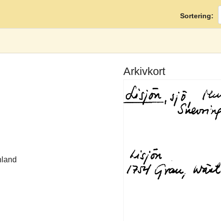
Sortering:
Arkivkort
nland