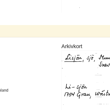
Arkivkort
nland