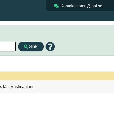
Kontakt: namn@isof.se
Sök
ds län, Västmanland