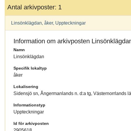
Antal arkivposter: 1
Linsönklägdan, åker, Uppteckningar
Information om arkivposten Linsönklägda
Namn
Linsönklägdan
Specifik lokaltyp
åker
Lokalisering
Sidensjö sn, Ångermanlands n. d:a tg, Västernorrlands 
Informationstyp
Uppteckningar
Id för arkivposten
2905618