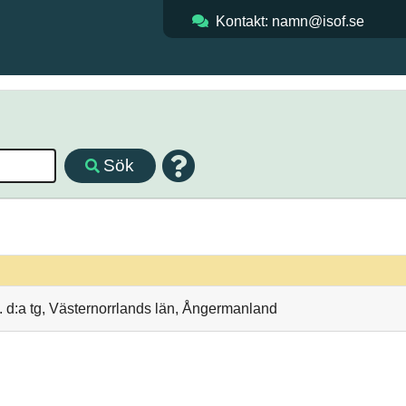
Kontakt: namn@isof.se
Sök
 d:a tg, Västernorrlands län, Ångermanland