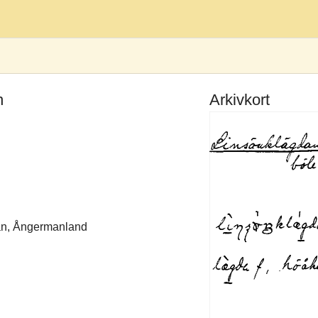
n
Arkivkort
län, Ångermanland