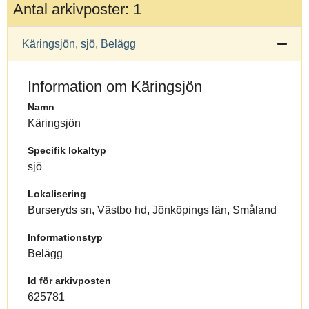
Antal arkivposter: 1
Käringsjön, sjö, Belägg
Information om Käringsjön
Namn
Käringsjön
Specifik lokaltyp
sjö
Lokalisering
Burseryds sn, Västbo hd, Jönköpings län, Småland
Informationstyp
Belägg
Id för arkivposten
625781