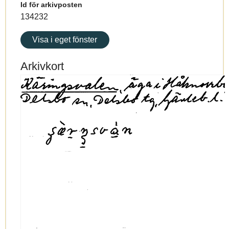
Id för arkivposten
134232
Visa i eget fönster
Arkivkort