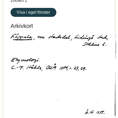
2009671
Visa i eget fönster
Arkivkort