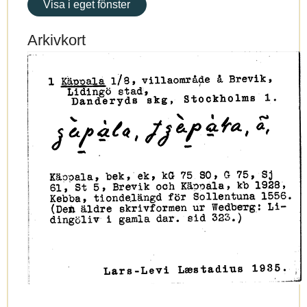
Visa i eget fönster
Arkivkort