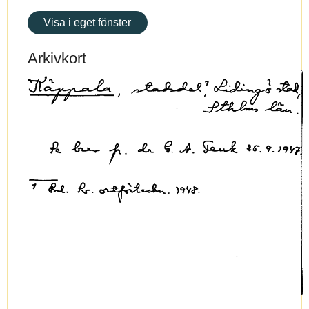
Visa i eget fönster
Arkivkort