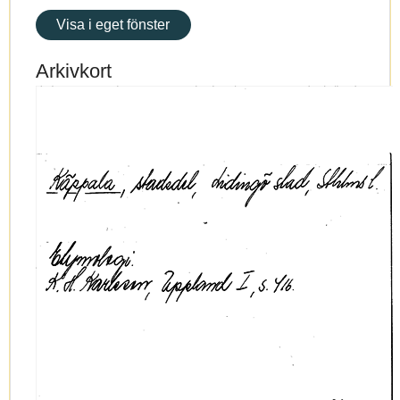
Visa i eget fönster
Arkivkort