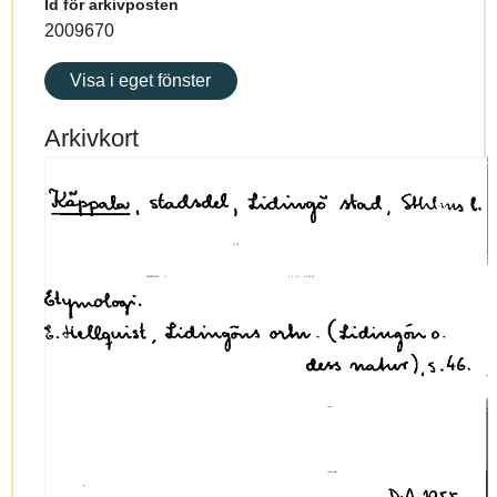
Id för arkivposten
2009670
Visa i eget fönster
Arkivkort