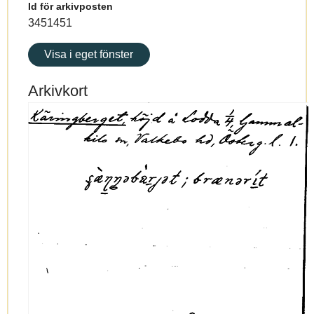
Id för arkivposten
3451451
Visa i eget fönster
Arkivkort