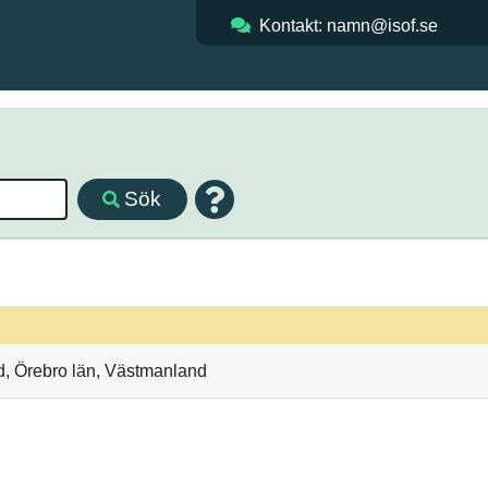
Kontakt: namn@isof.se
Sök
d, Örebro län, Västmanland