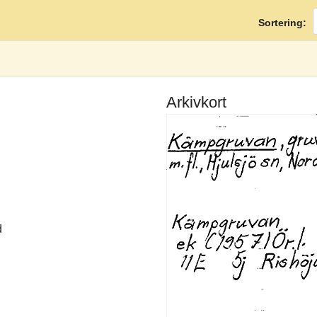
Sortering:
Arkivkort
d