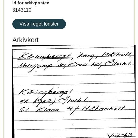
Id för arkivposten
3143110
Visa i eget fönster
Arkivkort