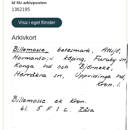
Id för arkivposten
1362195
Visa i eget fönster
Arkivkort