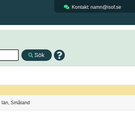
Kontakt: namn@isof.se
Sök
s län, Småland