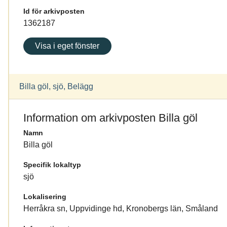
Id för arkivposten
1362187
Visa i eget fönster
Billa göl, sjö, Belägg
Information om arkivposten Billa göl
Namn
Billa göl
Specifik lokaltyp
sjö
Lokalisering
Herråkra sn, Uppvidinge hd, Kronobergs län, Småland