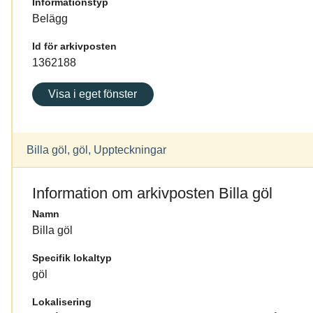
Informationstyp
Belägg
Id för arkivposten
1362188
Visa i eget fönster
Billa göl, göl, Uppteckningar
Information om arkivposten Billa göl
Namn
Billa göl
Specifik lokaltyp
göl
Lokalisering