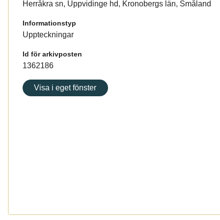
Herråkra sn, Uppvidinge hd, Kronobergs län, Småland
Informationstyp
Uppteckningar
Id för arkivposten
1362186
Visa i eget fönster