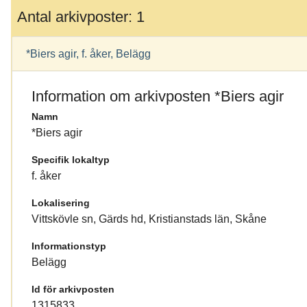
Antal arkivposter: 1
*Biers agir, f. åker, Belägg
Information om arkivposten *Biers agir
Namn
*Biers agir
Specifik lokaltyp
f. åker
Lokalisering
Vittskövle sn, Gärds hd, Kristianstads län, Skåne
Informationstyp
Belägg
Id för arkivposten
1315833