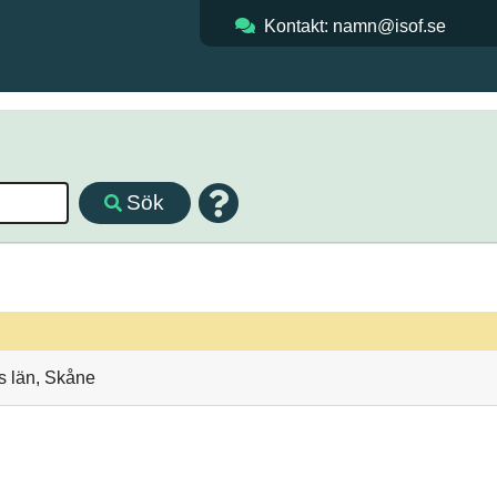
Kontakt: namn@isof.se
Sök
ds län, Skåne