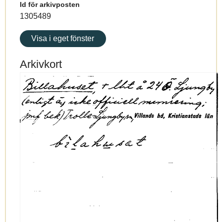
Id för arkivposten
1305489
Visa i eget fönster
Arkivkort