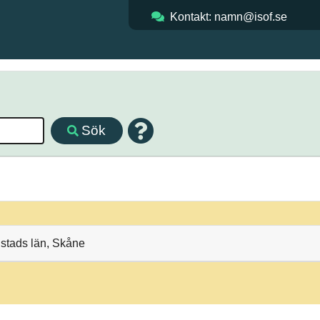
Kontakt: namn@isof.se
Sök
nstads län, Skåne