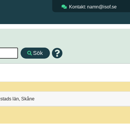
Kontakt: namn@isof.se
Sök
nstads län, Skåne