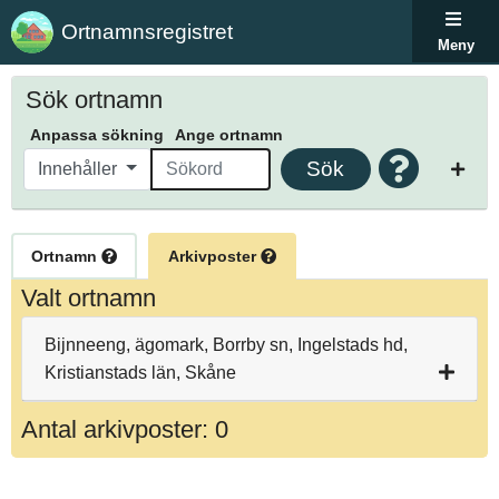
Ortnamnsregistret
Meny
Sök ortnamn
Anpassa sökning
Ange ortnamn
Sök
Innehåller
Ortnamn
Arkivposter
Valt ortnamn
Bijnneeng, ägomark, Borrby sn, Ingelstads hd,
Kristianstads län, Skåne
Antal arkivposter: 0