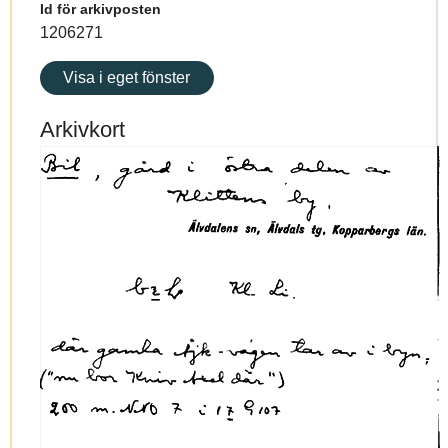
Id för arkivposten
1206271
Visa i eget fönster
Arkivkort