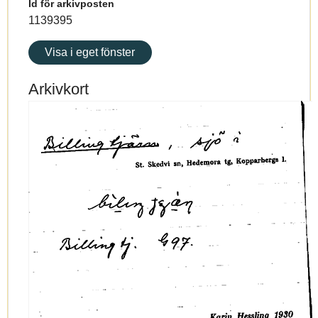
Id för arkivposten
1139395
Visa i eget fönster
Arkivkort