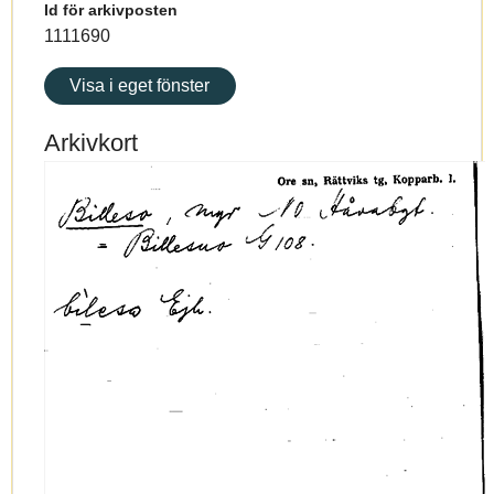
Id för arkivposten
1111690
Visa i eget fönster
Arkivkort