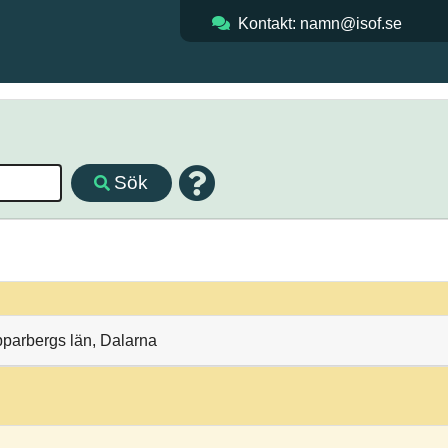
Kontakt: namn@isof.se
Sök
pparbergs län, Dalarna