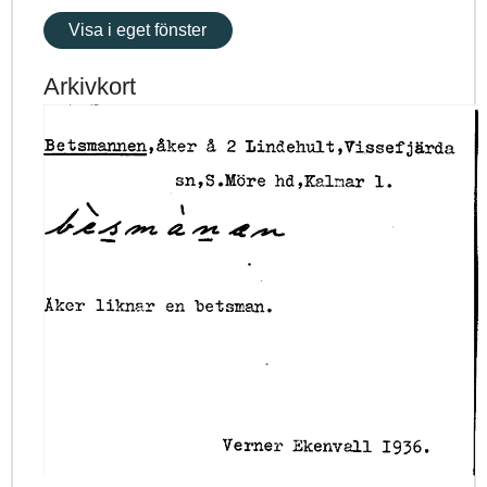
Visa i eget fönster
Arkivkort