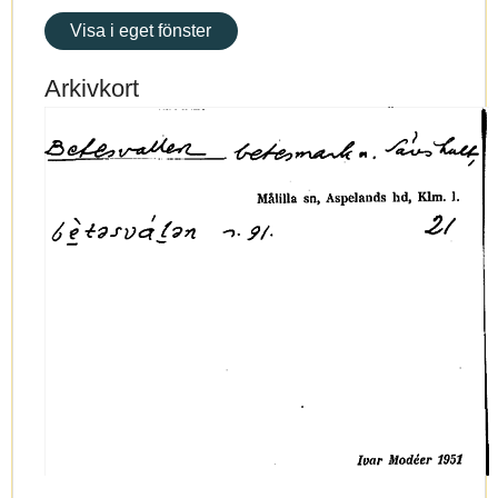
Visa i eget fönster
Arkivkort