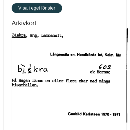
Visa i eget fönster
Arkivkort