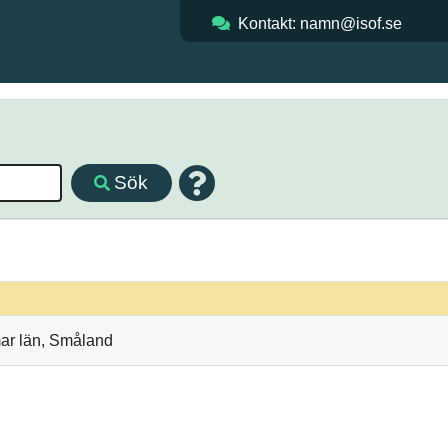
Kontakt: namn@isof.se
Sök
mar län, Småland