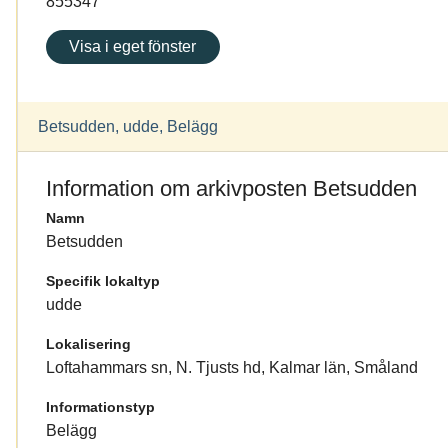
855347
Visa i eget fönster
Betsudden, udde, Belägg
Information om arkivposten Betsudden
Namn
Betsudden
Specifik lokaltyp
udde
Lokalisering
Loftahammars sn, N. Tjusts hd, Kalmar län, Småland
Informationstyp
Belägg