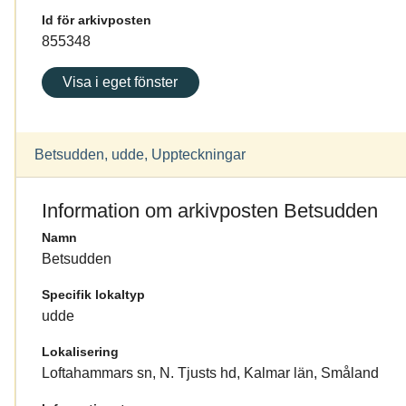
Id för arkivposten
855348
Visa i eget fönster
Betsudden, udde, Uppteckningar
Information om arkivposten Betsudden
Namn
Betsudden
Specifik lokaltyp
udde
Lokalisering
Loftahammars sn, N. Tjusts hd, Kalmar län, Småland