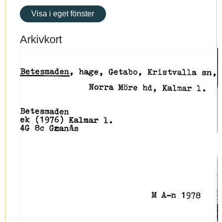
Visa i eget fönster
Arkivkort