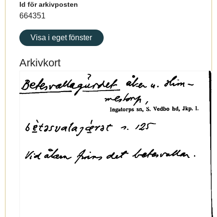
Id för arkivposten
664351
Visa i eget fönster
Arkivkort