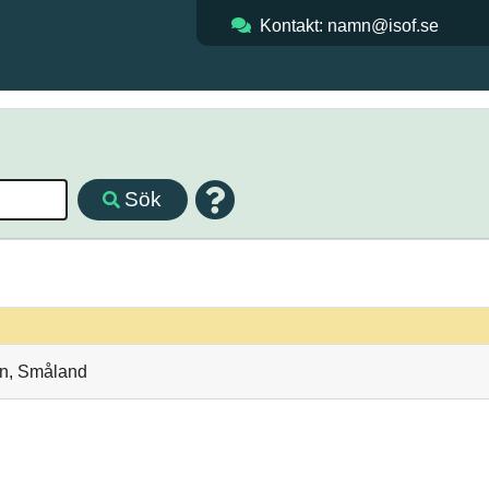
Kontakt: namn@isof.se
Sök
än, Småland