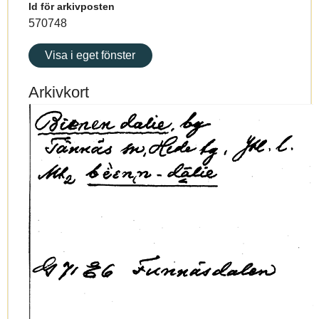
Id för arkivposten
570748
Visa i eget fönster
Arkivkort