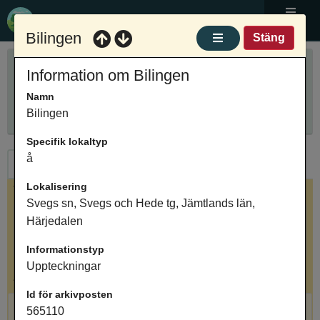
Ortnamnsregistret
Meny
Bilingen
Stäng
Sök ortnamn
Information om Bilingen
Anpassa sökning
Ange ortnamn
Namn
Sök
Innehåller
Bilingen
Specifik lokaltyp
å
Ortnamn
Arkivposter
Lokalisering
Valt ortnamn
Svegs sn, Svegs och Hede tg, Jämtlands län,
Bilingen, vattendrag, Svegs sn, Svegs och Hede tg,
Härjedalen
Jämtlands län, Härjedalen
Informationstyp
Uppteckningar
Antal arkivposter: 3
Id för arkivposten
Bilingen, å, Uppteckningar
565110