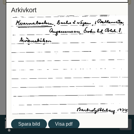
Arkivkort
Spara bild
Visa pdf