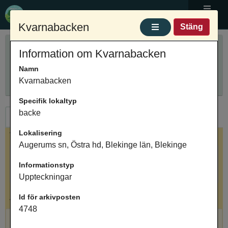
Ortnamnsregistret
Meny
Kvarnabacken
Stäng
Sök ortnamn
Information om Kvarnabacken
Anpassa sökning
Ange ortnamn
Namn
Sök
Innehåller
Kvarnabacken
Specifik lokaltyp
backe
Ortnamn
Arkivposter
Lokalisering
Valt ortnamn
Augerums sn, Östra hd, Blekinge län, Blekinge
Kvarnabacken, terräng, Augerums sn, Östra hd,
Informationstyp
Blekinge län, Blekinge
Uppteckningar
Antal arkivposter: 1
Id för arkivposten
4748
Kvarnabacken, backe, Uppteckningar