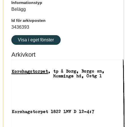
Informationstyp
Belägg
Id för arkivposten
3436393
Visa i eget fönster
Arkivkort