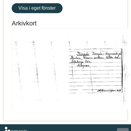
Visa i eget fönster
Arkivkort