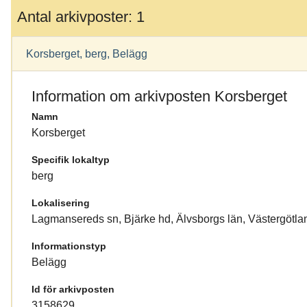
Antal arkivposter: 1
Korsberget, berg, Belägg
Information om arkivposten Korsberget
Namn
Korsberget
Specifik lokaltyp
berg
Lokalisering
Lagmansereds sn, Bjärke hd, Älvsborgs län, Västergötla
Informationstyp
Belägg
Id för arkivposten
3158629