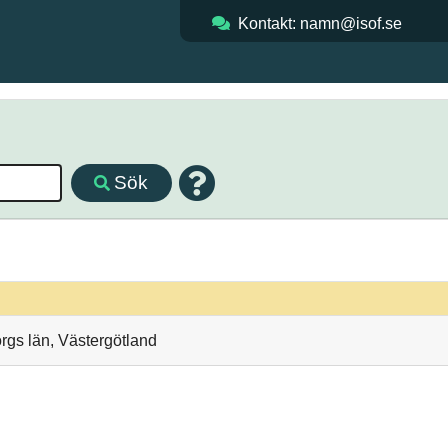
Kontakt: namn@isof.se
Sök
rgs län, Västergötland