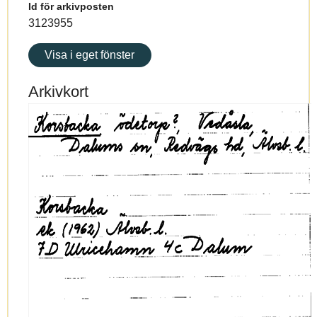
Id för arkivposten
3123955
Visa i eget fönster
Arkivkort